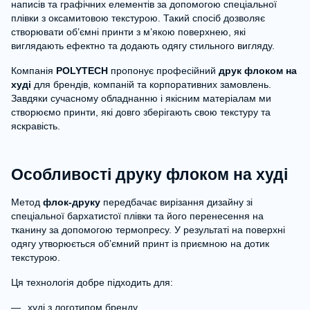
написів та графічних елементів за допомогою спеціальної
плівки з оксамитовою текстурою. Такий спосіб дозволяє
створювати об’ємні принти з м’якою поверхнею, які
виглядають ефектно та додають одягу стильного вигляду.
Компанія
POLYTECH
пропонує професійний
друк флоком на
худі
для брендів, компаній та корпоративних замовлень.
Завдяки сучасному обладнанню і якісним матеріалам ми
створюємо принти, які довго зберігають свою текстуру та
яскравість.
Особливості друку флоком на худі
Метод
флок-друку
передбачає вирізання дизайну зі
спеціальної бархатистої плівки та його перенесення на
тканину за допомогою термопресу. У результаті на поверхні
одягу утворюється об’ємний принт із приємною на дотик
текстурою.
Ця технологія добре підходить для:
худі з логотипом бренду