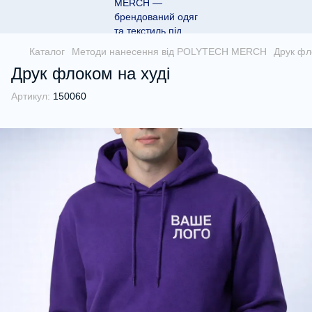
Каталог
Методи нанесення від POLYTECH MERCH
Друк фл
Друк флоком на худі
Артикул:
150060