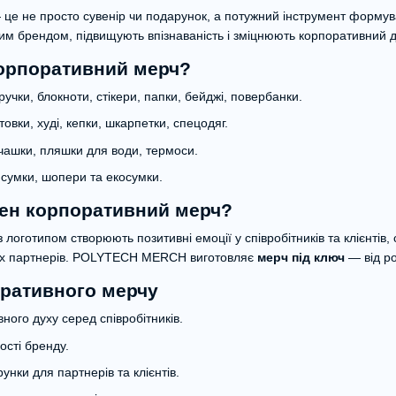
це не просто сувенір чи подарунок, а потужний інструмент формув
им брендом, підвищують впізнаваність і зміцнюють корпоративний д
орпоративний мерч?
ручки, блокноти, стікери, папки, бейджі, повербанки.
овки, худі, кепки, шкарпетки, спецодяг.
ашки, пляшки для води, термоси.
сумки, шопери та екосумки.
бен корпоративний мерч?
 логотипом створюють позитивні емоції у співробітників та клієнті
оїх партнерів. POLYTECH MERCH виготовляє
мерч під ключ
— від ро
ративного мерчу
ного духу серед співробітників.
ості бренду.
нки для партнерів та клієнтів.