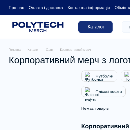
Перейти до основного контенту
Про нас
Оплата і доставка
Контактна інформація
Обмін т
Каталог
Головна
Каталог
Одяг
Корпоративний мерч
Корпоративний мерч з лого
Футболки
Флісові кофти
Немає товарів
Корпоративний 