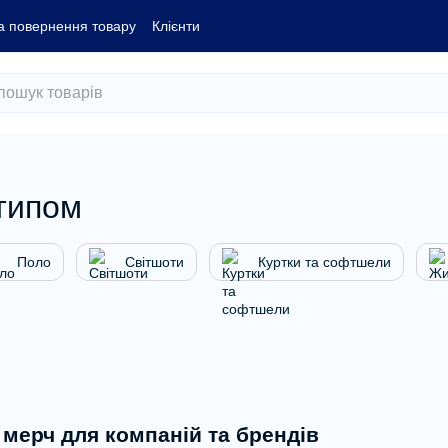
а повернення товару
Клієнти
типом
Поло
Світшоти
Куртки та софтшели
мерч для компаній та брендів