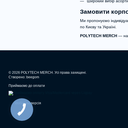
Широкий вибір асорти
Замовити корп
Ми пропонуємо індивідуал
по Києву та Україні.
POLYTECH MERCH
— над
© 2026 POLYTECH MERCH. Усі права захищені.
Створено: beegom
Приймаємо до оплати
Мобільна версія