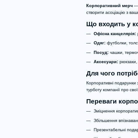
Корпоративний мерч
— 
створити асоціацію з ваш
Що входить у к
Офісна канцелярія:
Одяг:
футболки, толст
Посуд:
чашки, термоч
Аксесуари:
рюкзаки, 
Для чого потрі
Корпоративні подарунки з
турботу компанії про св
Переваги корпо
Зміцнення корпоратив
Збільшення впізнаван
Презентабельні подару