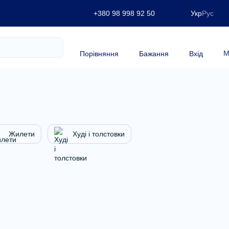
+380 98 998 92 50
Укр
Рус
М
Порівняння
Бажання
Вхід
Жилети
Худі і толстовки