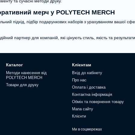
менту та сучасні методи друку.
оративний мерч у POLYTECH MERCH
ьний підхід, підбір подарункових наборів з урахуванням вашої сфе
ійний партнер для компаній, які цінують стиль, якість та результати
Каталог
Клієнтам
Методи нанесення від
Вхід до кабінету
POLYTECH MERCH
Про нас
Товари для друку
Оплата і доставка
Контактна інформація
Обмін та повернення товару
Мапа сайту
Клієнти
Ми в соцмережах