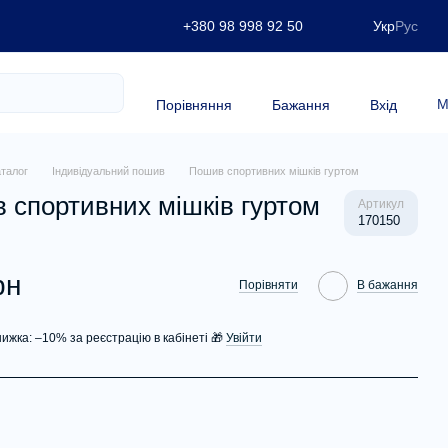
+380 98 998 92 50
Укр
Рус
М
Порівняння
Бажання
Вхід
аталог
Індивідуальний пошив
Пошив спортивних мішків гуртом
 спортивних мішків гуртом
Артикул
170150
рн
Порівняти
В бажання
нижка: –10% за реєстрацію в кабінеті 🎁
Увійти