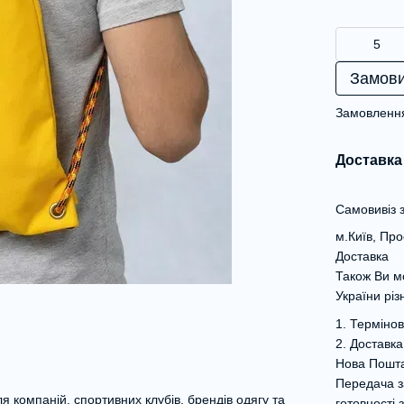
Замови
Замовлення
Доставка
Самовивіз з
м.Київ, Пр
Доставка
Також Ви м
України рі
1. Термінов
2. Доставка
Нова Пошт
Передача з
 компаній, спортивних клубів, брендів одягу та
готовності 