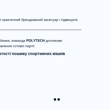
 практичний брендований аксесуар і підвищити
обника, команда
POLYTECH
допоможе
влення готової партії.
ртості пошиву спортивних мішків