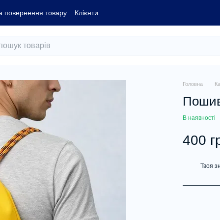
а повернення товару
Клієнти
Головна
К
Пошив
В наявності
400 г
Твоя з
%