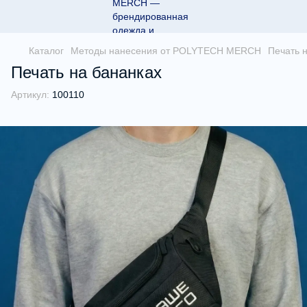
Каталог
Методы нанесения от POLYTECH MERCH
Печать 
Печать на бананках
Артикул:
100110