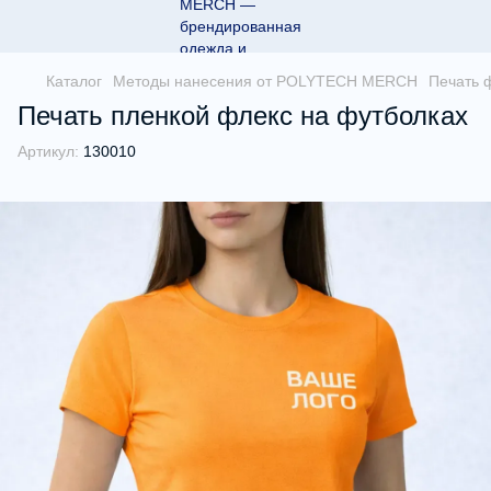
Каталог
Методы нанесения от POLYTECH MERCH
Печать 
Печать пленкой флекс на футболках
Артикул:
130010