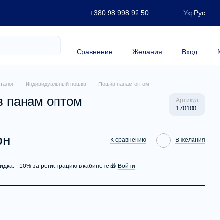
+380 98 998 92 50
Укр
Рус
Сравнение
Желания
Вход
аталог
Индивидуальный пошив
Пошив панам оптом
 панам оптом
Артикул
170100
рн
К сравнению
В желания
кидка: –10% за регистрацию в кабинете 🎁
Войти