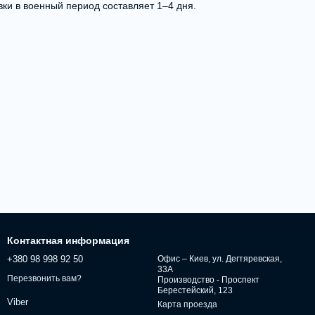
вки в военный период составляет 1–4 дня.
Контактная информация
+380 98 998 92 50
Офис – Киев, ул. Дегтяревская,
33А
Перезвонить вам?
Производство - Проспект
Берестейский, 123
Viber
Карта проезда