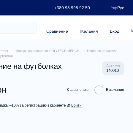
+380 98 998 92 50
Укр
Рус
Сравнение
Желания
Вход
аталог
Методы нанесения от POLYTECH MERCH
Тиснение на одежде
утболках
ние на футболках
Артикул
140010
рн
К сравнению
В желания
кидка: –10% за регистрацию в кабинете 🎁
Войти