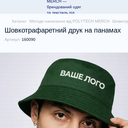
Каталог
Методи нанесення від POLYTECH MERCH
Шовкотр
Шовкотрафаретний друк на панамах
Артикул:
160090