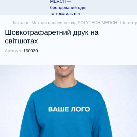
Каталог
Методи нанесення від POLYTECH MERCH
Шовкотр
Шовкотрафаретний друк на
світшотах
Артикул:
160030