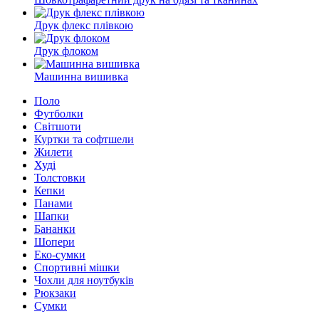
Друк флекс плівкою
Друк флоком
Машинна вишивка
Поло
Футболки
Світшоти
Куртки та софтшели
Жилети
Худі
Толстовки
Кепки
Панами
Шапки
Бананки
Шопери
Еко-сумки
Спортивні мішки
Чохли для ноутбуків
Рюкзаки
Сумки