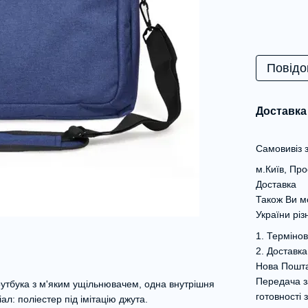
Повідо
Доставка
Самовивіз з
м.Київ, Пр
Доставка
Також Ви м
України рі
1. Термінов
2. Доставка
Нова Пошт
Передача з
оутбука з м'яким ущільнювачем, одна внутрішня
готовності 
ал: поліестер під імітацію джута.