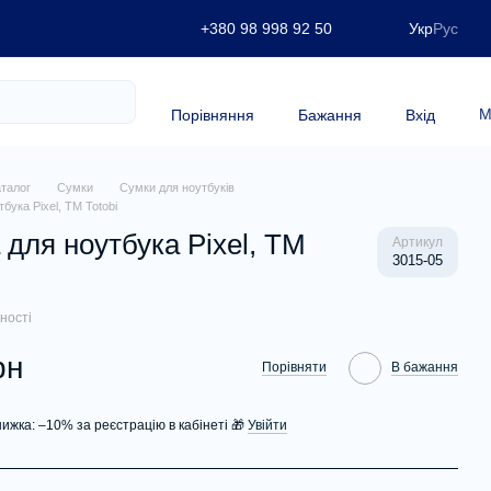
+380 98 998 92 50
Укр
Рус
М
Порівняння
Бажання
Вхід
аталог
Сумки
Сумки для ноутбуків
бука Pixel, ТМ Totobi
 для ноутбука Pixel, ТМ
Артикул
3015-05
ності
рн
Порівняти
В бажання
нижка: –10% за реєстрацію в кабінеті 🎁
Увійти