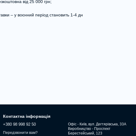
зкоштовна від 25 000 грн;
авки – у воєнний період становить 1-4 дн
Контактна інформація
+380 98 998 92 50
Офіс - Київ, вул. Дегтярівська, 33А
Виробництво - Проспект
Передзвонити вам?
Берестейський, 123